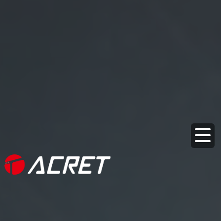
メ
イ
ン
コ
ン
テ
ン
ツ
に
移
動