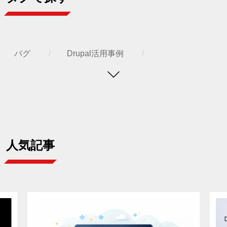
バグ
Drupal活用事例
IMCEモジュール
HTML
カスタムモジュール
ヘッドレスDrupal
ワークフロー
ローカル環境
人気記事
権限設定
Preprocess
多言語サイト
ユーザー権限
アクセシビリティ
Drupal11
テーマ開発
module, AI