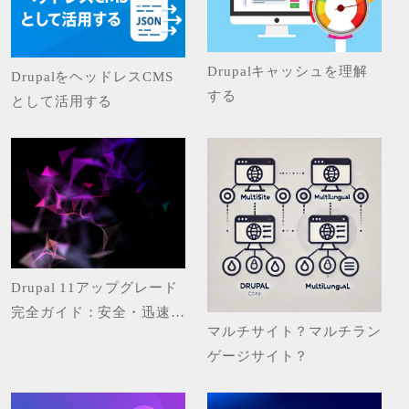
Drupalキャッシュを理解
DrupalをヘッドレスCMS
する
として活用する
Drupal 11アップグレード
完全ガイド：安全・迅速な
マルチサイト？マルチラン
アップデート手順と注意点
ゲージサイト？