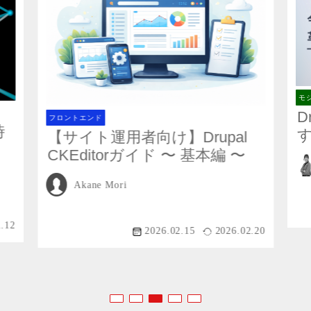
キャッシュ
Drupal,WordPress,CMS
module
BtoB
CSP
モ
Drupal10
CKEditor
Feeds
D
フロントエンド
時
【サイト運用者向け】Drupal
CMS
API
WebP
Drupal
CKEditorガイド 〜 基本編 〜
Twig
WordPress
SEO
Akane Mori
CX
Paragraph
IMCE
1.12
2026.02.15
2026.02.20
Lando
Layout Builder