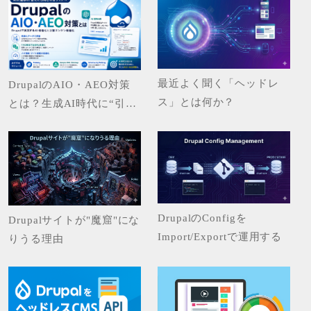
最近よく聞く「ヘッドレ
DrupalのAIO・AEO対策
ス」とは何か？
とは？生成AI時代に“引用
されるサイト”をつくる実
装ガイド
DrupalのConfigを
Drupalサイトが"魔窟"にな
Import/Exportで運用する
りうる理由