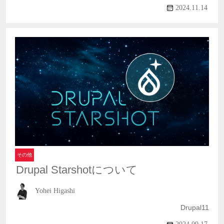
2024.11.14
その他
Drupal Starshotについて
Yohei Higashi
Drupal11