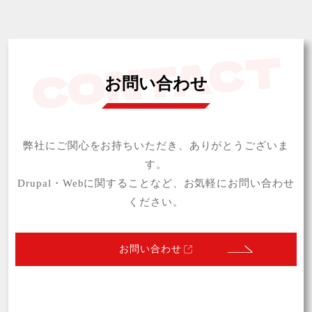
ワークフロー
ローカル環境
権限設定
Preprocess
多言語サイト
お問い合わせ
ユーザー権限
アクセシビリティ
Drupal11
テーマ開発
module, AI
弊社にご関心をお持ちいただき、ありがとうございま
す。
キャッシュ
Drupal,WordPress,CMS
Drupal・Webに関することなど、お気軽にお問い合わせ
ください。
module
BtoB
CSP
Drupal10
CKEditor
Feeds
お問い合わせ
CMS
API
WebP
Drupal