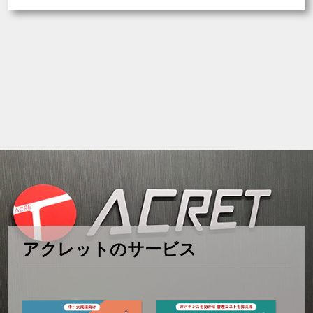
Twig
WordPress
SEO
CX
Paragraph
IMCE
Lando
Layout Builder
アクレットのサービス