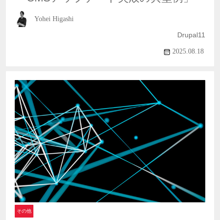
Yohei Higashi
Drupal11
2025.08.18
その他