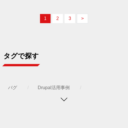
カレントページ
Page
Page
次ページ
1
2
3
>
タグで探す
バグ
Drupal活用事例
IMCEモジュール
HTML
カスタムモジュール
ヘッドレスDrupal