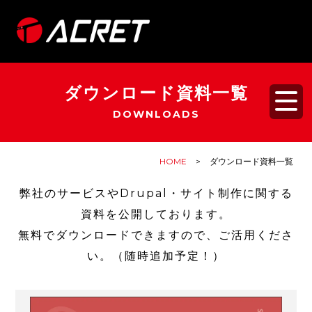
メ
イ
ン
コ
ダウンロード資料一覧
ン
DOWNLOADS
テ
ン
ツ
HOME
ダウンロード資料一覧
に
弊社のサービスやDrupal・サイト制作に関する
移
資料を公開しております。
動
無料でダウンロードできますので、ご活用くださ
い。（随時追加予定！）